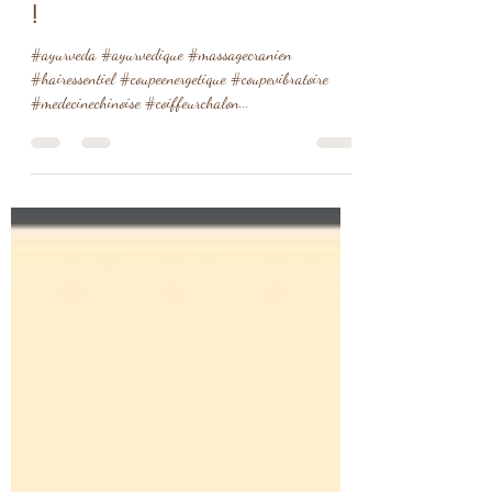
Protocole de la coupe bio
énergétique chez Hair essentiel
!
#ayurveda #ayurvedique #massagecranien
#hairessentiel #coupeenergetique #coupevibratoire
#medecinechinoise #coiffeurchalon...