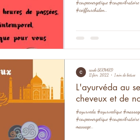
#coupeenergetique #coupevibratoire
#coiffeurchalon...
carole BERNARD
11 févr. 2022
1 min de lecture
L'ayurvéda au se
cheveux et de no
#ayurveda #ayurvedique #massagec
#coupeenergetique #coupevibratoire 
massage...