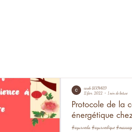
carole BERNARD
11 févr. 2022
1 min de lecture
Protocole de la 
énergétique chez
#ayurveda #ayurvedique #massagec