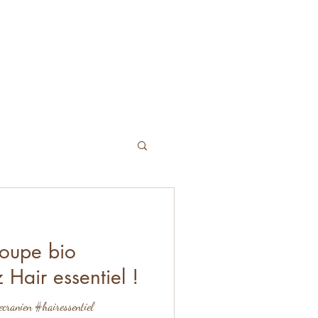
coupe bio
 Hair essentiel !
ranien #hairessentiel