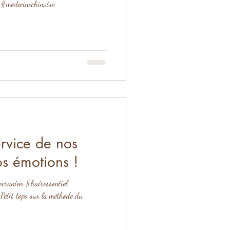
 #medecinechinoise
rvice de nos
s émotions !
ranien #hairessentiel
Petit topo sur la méthode du